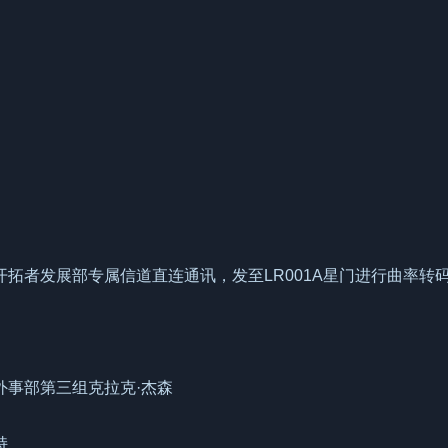
拓者发展部专属信道直连通讯，发至LR001A星门进行曲率转
外事部第三组克拉克·杰森
持