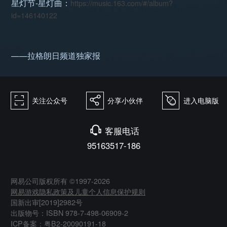
星灯节-星灯曲：
https://music.163.com/#/album?
id=146140122
——拉格朗日频道独家报
򰀁
򰀂
򰀄
关注公众号
分享小伙伴
进入电脑版
򰀃
客服电话
95163517-186
网易公司版权所有 ©1997-2026
网易游戏隐私政策及儿童个人信息保护规则
国新出审[2019]2982号
出版物号：ISBN 978-7-498-06909-2
ICP备案：粤B2-20090191-18