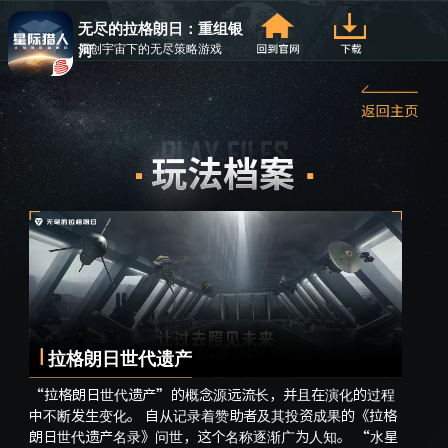
无尽的拉格朗日：重组银
原创宇宙下的无尽策略游戏
河
拉格朗日世代遗产
们
“拉格朗日世代遗产”的概念源远流长，并且在演化的过程
为了
中不断发生变化。 自从记录着赞助者及其投资成果的《拉格
约势
聚
朗日世代遗产名录》问世，这个名称逐渐广为人知。 “水星