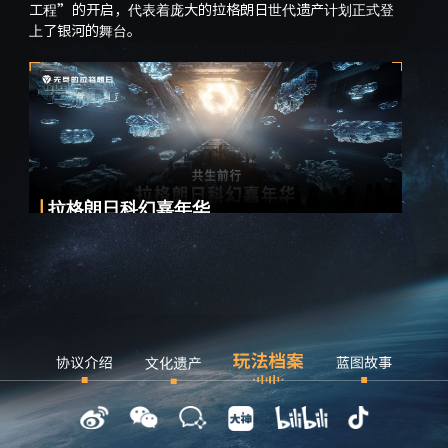
S-
工程”的开启，代表着庞大的拉格朗日世代遗产计划正式登
航。
上了银河的舞台。
拉格朗日科幻嘉年华
少
有
科幻是一种浪漫的幻想艺术，用一种独特的方式表现出科
学、技术、社会的发展对人类影响。对科幻的热爱，也是无
数开拓者相聚在拉格朗日网络中的原因。